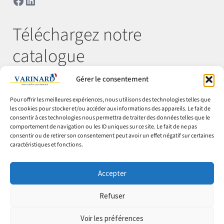
Téléchargez notre
catalogue
Gérer le consentement
Télécharger
Pour offrir les meilleures expériences, nous utilisons des technologies telles que
les cookies pour stocker et/ou accéder aux informations des appareils. Le fait de
consentir à ces technologies nous permettra de traiter des données telles que le
comportement de navigation ou les ID uniques sur ce site. Le fait de ne pas
© Varinard 2026
consentir ou de retirer son consentement peut avoir un effet négatif sur certaines
caractéristiques et fonctions.
CGV
Expéditions & retours
Accepter
Cookies
Mentions légales
Refuser
Confidentialité
Voir les préférences