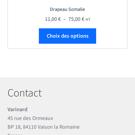
Drapeau Somalie
Plage de prix : 11,00 € 
11,00
€
–
75,00
€
HT
Ce produit a plus
Choix des options
Contact
Varinard
45 rue des Ormeaux
BP 18, 84110 Vaison la Romaine