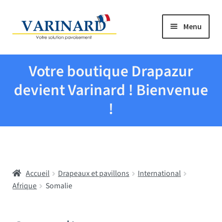
Aller à la navigation
Aller au contenu
Menu
Tous les produits
Votre boutique Drapazur
Drapeaux et pavillons
devient Varinard ! Bienvenue
!
Evenementiel
Mairies
Accueil
Drapeaux et pavillons
International
Écoles
Afrique
Somalie
Manche à air