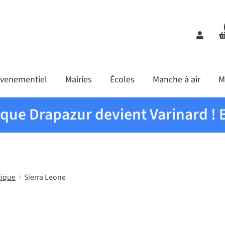
Comp
venementiel
Mairies
Écoles
Manche à air
M
ique Drapazur devient Varinard ! 
rique
Sierra Leone