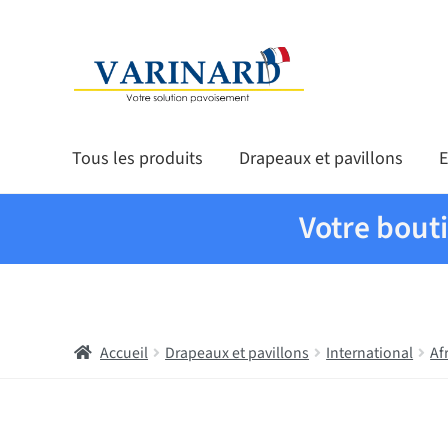
Aller à la navigation
Aller au contenu
Tous les produits
Drapeaux et pavillons
E
Votre bout
Accueil
Drapeaux et pavillons
International
Af