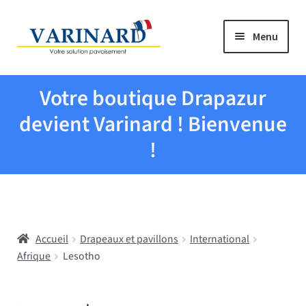
Aller à la navigation
Aller au contenu
Menu
Tous les produits
Votre boutique Drapazur
Drapeaux et pavillons
devient Varinard ! Bienvenue
!
Evenementiel
Mairies
Accueil
Drapeaux et pavillons
International
Écoles
Afrique
Lesotho
Manche à air