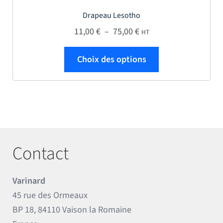
Drapeau Lesotho
Plage de prix : 11,00 € 
11,00
€
–
75,00
€
HT
Ce produit a plus
Choix des options
Contact
Varinard
45 rue des Ormeaux
BP 18, 84110 Vaison la Romaine