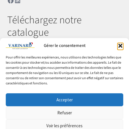
Téléchargez notre
catalogue
Gérer le consentement
Télécharger
Pour offrir les meilleures expériences, nous utilisons des technologies telles que
les cookies pour stocker et/ou accéder aux informations des appareils. Le fait de
consentir à ces technologies nous permettra de traiter des données telles que le
comportement de navigation ou les ID uniques sur ce site. Le fait de ne pas
© Varinard 2026
consentir ou de retirer son consentement peut avoir un effet négatif sur certaines
caractéristiques et fonctions.
CGV
Expéditions & retours
Accepter
Cookies
Mentions légales
Refuser
Confidentialité
Voir les préférences