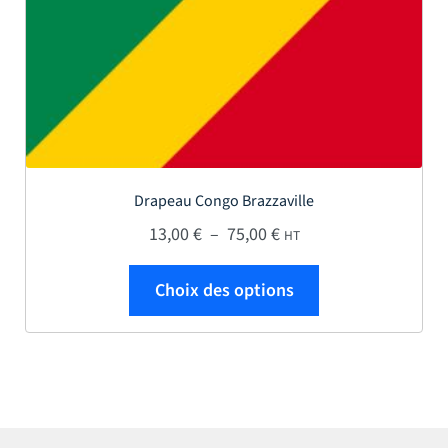
Drapeau Congo Brazzaville
Plage de prix : 13,00 € 
13,00
€
–
75,00
€
HT
Ce produit a plus
Choix des options