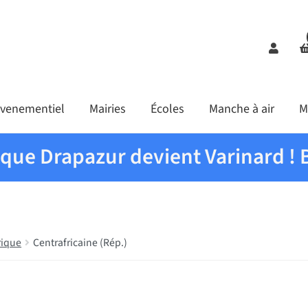
Comp
venementiel
Mairies
Écoles
Manche à air
M
ique Drapazur devient Varinard ! 
rique
Centrafricaine (Rép.)