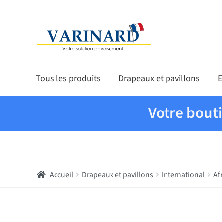
Aller à la navigation
Aller au contenu
Tous les produits
Drapeaux et pavillons
E
Votre bout
Accueil
Drapeaux et pavillons
International
Af