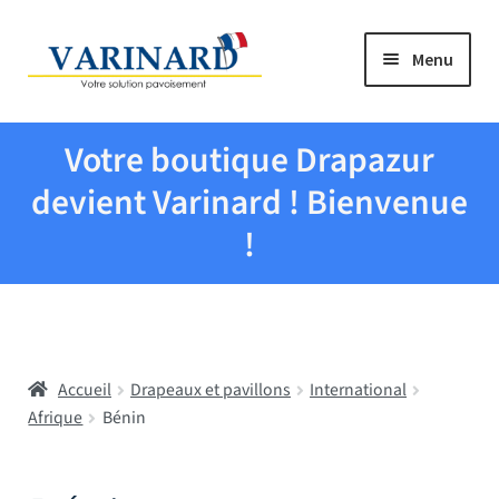
Aller à la navigation
Aller au contenu
Menu
Tous les produits
Votre boutique Drapazur
Drapeaux et pavillons
devient Varinard ! Bienvenue
!
Evenementiel
Mairies
Accueil
Drapeaux et pavillons
International
Écoles
Afrique
Bénin
Manche à air