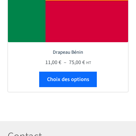
Drapeau Bénin
Plage de prix : 11,00 € 
11,00
€
–
75,00
€
HT
Ce produit a plus
Choix des options