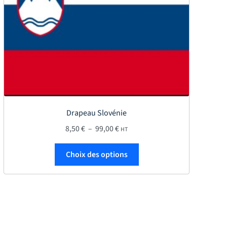
Drapeau Slovénie
Plage de prix : 8,50 € à 99,00 €
8,50
€
–
99,00
€
HT
Ce produit a plusieurs var
Choix des options