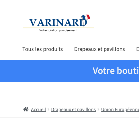
Aller à la navigation
Aller au contenu
Tous les produits
Drapeaux et pavillons
E
Votre bout
Accueil
Drapeaux et pavillons
Union Européenn