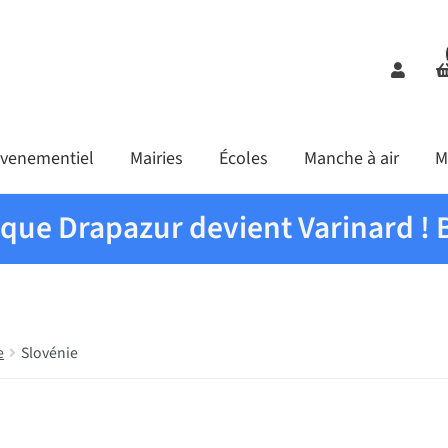
Comp
venementiel
Mairies
Écoles
Manche à air
M
ique Drapazur devient Varinard ! 
e
Slovénie