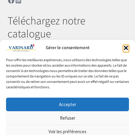
Téléchargez notre
catalogue
Gérer le consentement
Télécharger
Pour offrir les meilleures expériences, nous utilisons des technologies telles que
les cookies pour stocker et/ou accéder aux informations des appareils. Le fait de
consentir à ces technologies nous permettra de traiter des données telles que le
comportement de navigation ou les ID uniques sur ce site. Le fait de ne pas
© Varinard 2026
consentir ou de retirer son consentement peut avoir un effet négatif sur certaines
caractéristiques et fonctions.
CGV
Expéditions & retours
Accepter
Cookies
Mentions légales
Refuser
Confidentialité
Voir les préférences