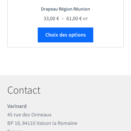
Drapeau Région Réunion
Plage de prix : 33,00 € 
33,00
€
–
61,00
€
HT
Ce produit a plus
Choix des options
Contact
Varinard
45 rue des Ormeaux
BP 18, 84110 Vaison la Romaine