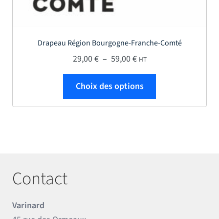
Drapeau Région Bourgogne-Franche-Comté
Plage de prix : 29,00 € 
29,00
€
–
59,00
€
HT
Ce produit a plus
Choix des options
Contact
Varinard