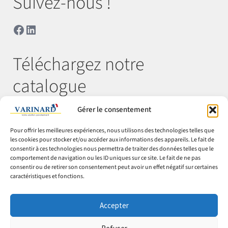
Suivez-nous !
Facebook
LinkedIn
Téléchargez notre
catalogue
Gérer le consentement
Télécharger
Pour offrir les meilleures expériences, nous utilisons des technologies telles que
les cookies pour stocker et/ou accéder aux informations des appareils. Le fait de
consentir à ces technologies nous permettra de traiter des données telles que le
comportement de navigation ou les ID uniques sur ce site. Le fait de ne pas
© Varinard 2026
consentir ou de retirer son consentement peut avoir un effet négatif sur certaines
caractéristiques et fonctions.
CGV
Expéditions & retours
Accepter
Cookies
Mentions légales