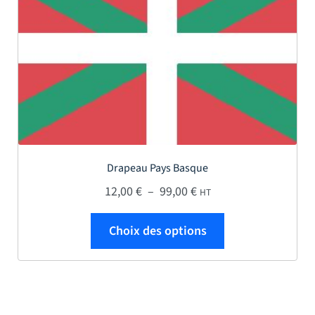
Drapeau Pays Basque
Plage de prix : 12,00 € 
12,00
€
–
99,00
€
HT
Ce produit a plus
Choix des options