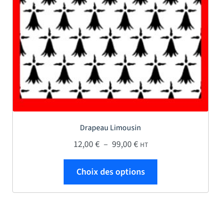
Drapeau Limousin
Plage de prix : 12,00 € 
12,00
€
–
99,00
€
HT
Ce produit a plus
Choix des options