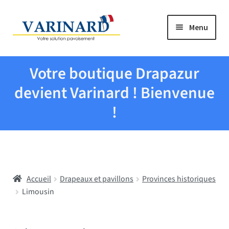
Aller à la navigation
Aller au contenu
Menu
Tous les produits
Votre boutique Drapazur
Drapeaux et pavillons
devient Varinard ! Bienvenue
!
Evenementiel
Mairies
Accueil
Drapeaux et pavillons
Provinces historiques
Écoles
Limousin
Manche à air