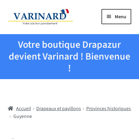
Aller à la navigation
Aller au contenu
Menu
Tous les produits
Votre boutique Drapazur
Drapeaux et pavillons
devient Varinard ! Bienvenue
!
Evenementiel
Mairies
Accueil
Drapeaux et pavillons
Provinces historiques
Écoles
Guyenne
Manche à air