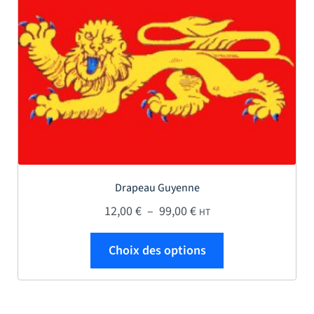
Drapeau Guyenne
Plage de prix : 12,00 € 
12,00
€
–
99,00
€
HT
Ce produit a plus
Choix des options