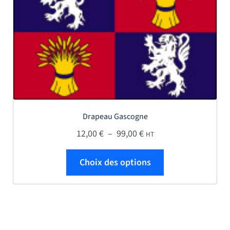
Drapeau Gascogne
Plage de prix : 12,00 € 
12,00
€
–
99,00
€
HT
Ce produit a plus
Choix des options