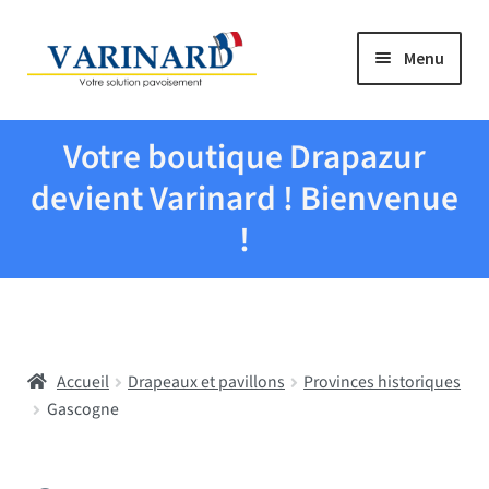
Aller à la navigation
Aller au contenu
Menu
Tous les produits
Votre boutique Drapazur
Drapeaux et pavillons
devient Varinard ! Bienvenue
!
Evenementiel
Mairies
Accueil
Drapeaux et pavillons
Provinces historiques
Écoles
Gascogne
Manche à air