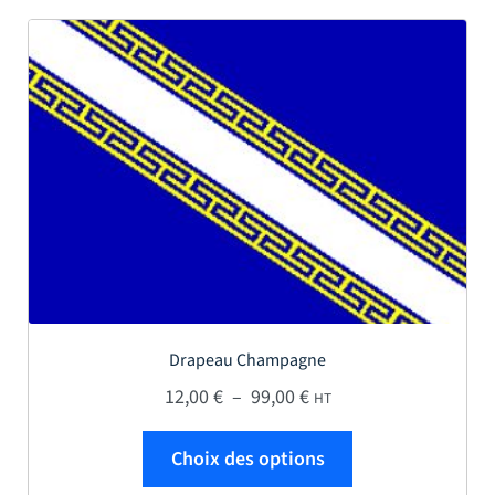
Drapeau Champagne
Plage de prix : 12,00 € 
12,00
€
–
99,00
€
HT
Ce produit a plus
Choix des options