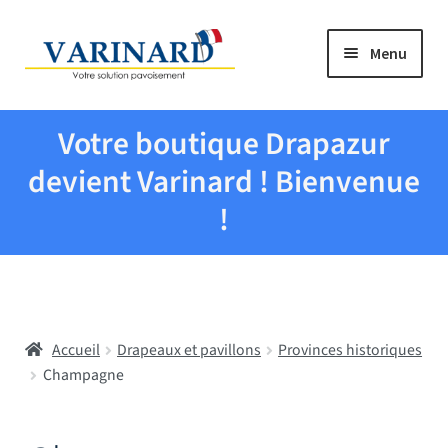
Aller à la navigation
Aller au contenu
Menu
Tous les produits
Votre boutique Drapazur
Drapeaux et pavillons
devient Varinard ! Bienvenue
!
Evenementiel
Mairies
Accueil
Drapeaux et pavillons
Provinces historiques
Écoles
Champagne
Manche à air