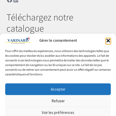
Téléchargez notre
catalogue
Gérer le consentement
Télécharger
Pour offrir les meilleures expériences, nous utilisons des technologies telles que
les cookies pour stocker et/ou accéder aux informations des appareils. Le fait de
consentir à ces technologies nous permettra de traiter des données telles que le
comportement de navigation ou les ID uniques sur ce site. Le fait de ne pas
© Varinard 2026
consentir ou de retirer son consentement peut avoir un effet négatif sur certaines
caractéristiques et fonctions.
CGV
Expéditions & retours
Accepter
Cookies
Mentions légales
Refuser
Confidentialité
Voir les préférences