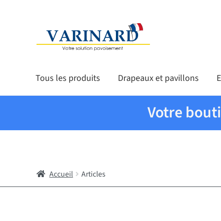
Aller à la navigation
Aller au contenu
Tous les produits
Drapeaux et pavillons
E
Votre bout
Accueil
Articles