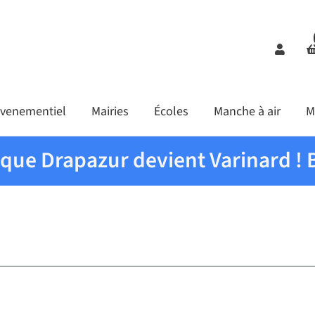
Comp
venementiel
Mairies
Écoles
Manche à air
M
ique Drapazur devient Varinard ! 